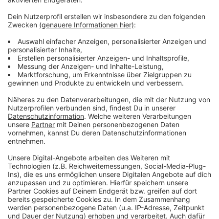
Wir verwenden einen Service eines
Drittanbieters, um Videoinhalte
einzubetten. Dieser Service kann
Daten zu Ihren Aktivitäten
sammeln. Bitte lesen Sie die
Details durch und stimmen Sie der
Nutzung des Service zu, um dieses
Video anzusehen.
Mehr Informationen
Revolverheld - Leichter (Offizielles Musikvideo)
Akzeptieren
Anzeige
powered by
Usercentrics Consent
Management Platform