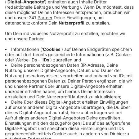
Eine Zeitreise im typischen Revolverheld-Gewand soll
"Leichter" sein. "Was sich auf dem letzten Album
schon angedeutet hat, wird jetzt soundlich noch
deutlicher, wir sind Kinder der 80er!", erklärt Sänger
Johannes Strate. "Jeder von uns ist mit der Popkultur
dieser Zeit aufgewachsen. Dabei waren Bands wie The
Police, A-ha, Duran Duran oder Toto für uns die ersten
Berührungspunkte mit Musik. 'Leichter' ist für uns eine
Zeitreise zurück zu unserem Gefühl von damals -
übersetzt ins Jahr 2020".
Anzeige
Wir benötigen Ihre
Zustimmung, um den YouTube
Video-Service zu laden!