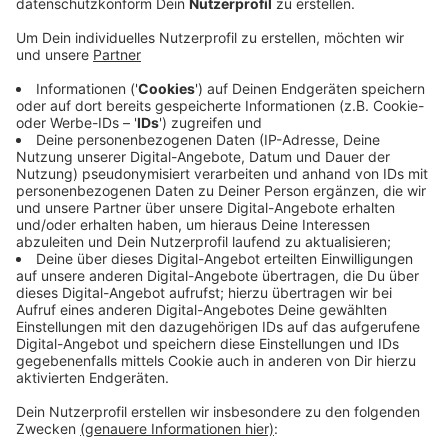
Anzeige
Ein Autofahrer aus Kall war aus Richtung Kronenburg
unterwegs und wollte auf die B 51 abbiegen. Dabei
habe er einen entgegenkommenden Autofahrer aus
Dahlem übersehen. Es kam zum Zusammenstoß, teilt
die Kreispolizei Euskirchen mit.
Beide Autofahrer verletzten sich. Ein
Rettungshubschrauber hat den abbiegenden
Autofahrer in eine Klinik gebracht. Den anderen
Beteiligten hat ein Rettungswagen ins Krankenhaus
gebracht. Die B 421 war zeitweise zwischen
Kronenburg und Stadtkyll gesperrt.
Anzeige