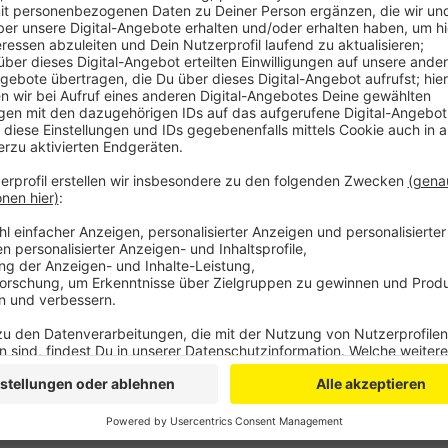
An der Kreuzung Keltenring / Kölner Straße sind am
Rollerfahren zusammengestoßen. Die Kreuzung „Kruu
Wie die Polizei sagt, hatte der Fahrer eines BMW d
zu können. Dabei kam es zum Zusammenstoß mit dem 
verletzt, dass der Hubschraubereinsatz nötig wurde. 
Polizei ermittelt jetzt wegen fahrlässiger Körperver
Anzeige