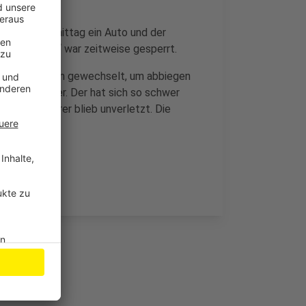
 Samstagvormittag ein Auto und der
scher Boom“ war zeitweise gesperrt.
ort zwei Spuren gewechselt, um abbiegen
Rollerfahrer. Der hat sich so schwer
Der Autofahrer blieb unverletzt. Die
letzung.