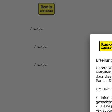
Anzeige
Anzeige
Anzeige