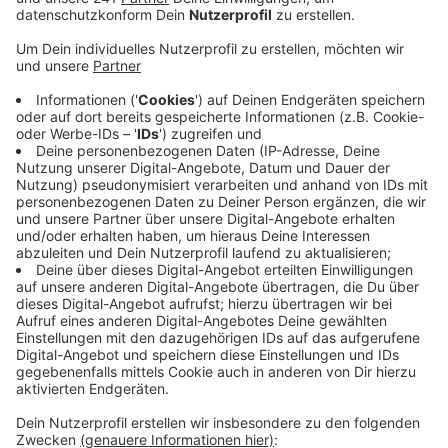
Menschen leicht durch Reizgas verletzt worden.
Veröffentlicht:
Dienstag, 13.02.2024 07:07
Anzeige
Wie ein Polizeisprecher Dienstagfrüh sagte, fand die
Karnevalsveranstaltung mit etwa 400 Menschen in
einer Sporthalle statt. Ersten Erkenntnissen nach habe
es aber keinen Streit oder ähnliches unter den
Besuchern gegeben, der zu einem Angriff mit dem
Spray geführt hätte. Die Hintergründe des Vorfalls
sind noch nicht bekannt. Die Betroffenen im Alter
zwischen 16 und 24 Jahren erlitten leichte Reizungen
der Augen und Atemwege, mussten aber nicht ins
Krankenhaus gebracht werden. Der Rettungsdienst
behandelte sie vor Ort.