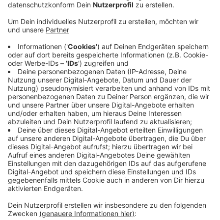
Veröffentlicht:
Montag, 23.05.2022 18:00
Anzeige
Der Kontrollschwerpunkt lag dabei auf der B266: Bei
Schleiden wurde ein Autofahrer aus der Schweiz
angehalten, der die Bundesstraße bei erlaubten 70
km/h mit Tempo 116 befuhr. Bei Kontrollen in Kall
konnte ein Autofahrer aus Euskirchen in der 70er Zone
mit Tempo 129 angehalten werden. Er muss mit einem
Bußgeld in Höhe von 480 Euro, zwei Punkten und
einem Monat Fahrverbot rechnen. Insgesamt wurden
am Wochenende fünf Fahrer erwischt, die
wahrscheinlich ihren Führerschein für einige Zeit
abgeben müssen.
Anzeige