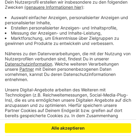
Start und Ziel ist die Ohm-Mirgel-Halle in Euskirchen,
Erftstraße 32. Parkplätze sind vor Ort vorhanden.
Startzeiten sind von 06:30 Uhr bis 13:00 Uhr, je nach
Streckenlänge. Weitere Informationen sind auf der
Homepage des RSV 1896 Euskirchen e.V. unter
www.rsv-euskirchen.de
zu finden.
Anzeige
Anzeige
Anzeige