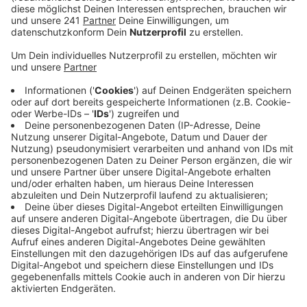
Nordeifel-Marathon über eine Länge von 212
Kilometern und über insgesamt 2.800
Höhenmetern.
Veröffentlicht:
Mittwoch, 22.05.2024 07:23
Anzeige
Die Strecken der Tour orientieren sich an einem Netz
aus asphaltierten und landwirtschaftlichen Wegen und
führen durch die Landschaft der Eifel, heißt es vom
Radsportverein. An den Strecken wird es drei
Verpflegungsstationen für die Teilnehmer geben und
auch E-Bikes sind ausdrücklich erlaubt. Allerdings gibt
es für diese auf der Strecke keine Ladesäulen. Die
meisten Strecken sollten sich jedoch mit gut
geladener Batterie bewältigen lassen.