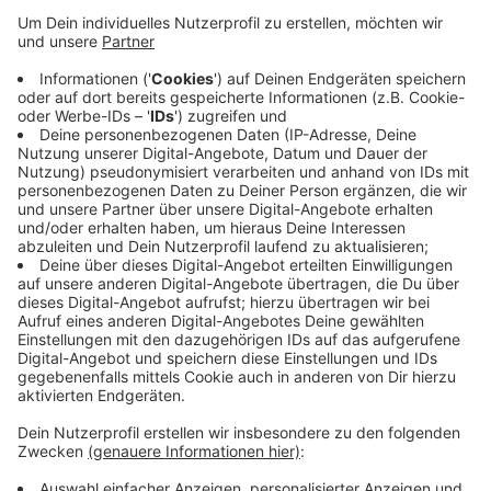
Die neuesten am Mittwoch (10.07.) veröffentlichten
Einschaltquoten belegen, dass über 30 Prozent aller
Einwohner im Kreis Euskirchen ab 14 Jahren täglich
Radio Euskirchen einschaltet. Und damit liegen wir
deutlich vor allen anderen hier empfangbaren
Programmen, egal, ob WDR 2, 1Live, SWR oder andere
Sender. Täglich schalten fast 60.000 Hörerinnen und
Hörer Radio Euskirchen ein.
Und dafür unser herzliches Dankeschön!
Anzeige