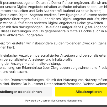
Mit zahlreichen Hammerschlägen gegen den Kopf hat
umgebracht. Sein Motiv war laut Gericht Verfolgungs
seiner Großmutter bedroht und hatte befürchtet, dass
Essen mischen wollte. Ursache für diese Wahnvorst
Kammer eine psychische Erkrankung des Mannes, de
hatte. Die Richter gingen deshalb von seiner Schuldunf
gefährlich halten, haben sie die Einweisung in eine F
Anzeige