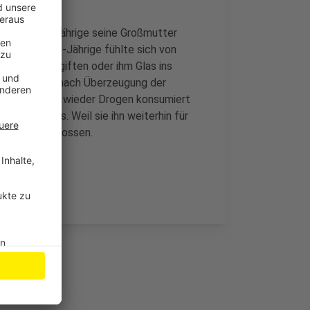
te der 28-Jährige seine Großmutter
wahn: der 28-Jährige fühlte sich von
 sie ihn vergiften oder ihm Glas ins
ellungen war nach Überzeugung der
r auch immer wieder Drogen konsumiert
ähigkeit aus. Weil sie ihn weiterhin für
orensik beschlossen.