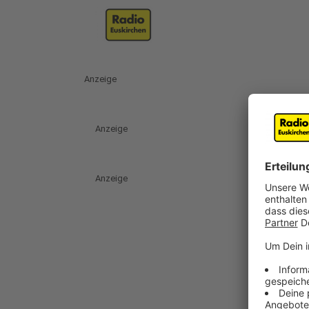
Anzeige
Anzeige
Anzeige