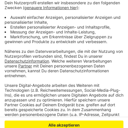
in Köln und einer weiteren Wohnung in Euskirchen
haben die Ermittler Waffen gefunden. Darunter ein
Maschinengewehr und einen Mörser.
Das Aachener Landgericht hat 14 Verhandlungstage
angesetzt. Mitte Juni soll ein Urteil fallen, sagte ein
Gerichtssprecher.
Anzeige
Anzeige
Anzeige