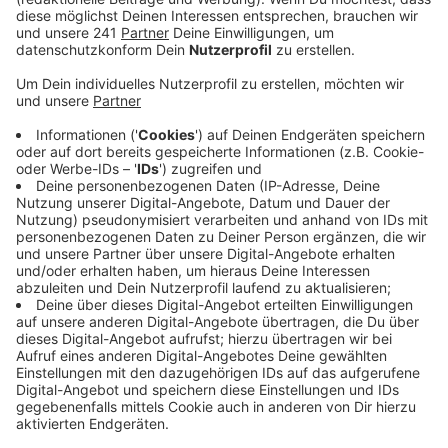
hatten Ermittler tausende Cannabis-Pflanzen und
Stecklinge gefunden.
Veröffentlicht:
Freitag, 16.04.2021 08:43
Anzeige
Es war eine lange und aufwändige Razzia im
vergangenen Oktober in Euskirchen-Kuchenheim. Sie
hatte sich über zwei Tage gezogen. 2300 Cannabis-
Pflanzen und 2000 Setzlinge hatten die Ermittler
gefunden. Die Staatsanwaltschaft geht von 170
Kilogramm Marihuana aus, die das ergeben hätte.
Auch der Besitzer der Lagerhalle ist angeklagt. Ihm
wirft die Staatsanwaltschaft Beihilfe vor, aber auch
Verstöße gegen das Waffen- und
Kriegswaffenkontrollgesetz. Denn in seiner Wohnung