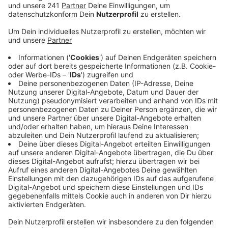
Anzeige
Gleich sieben Anklagen gibt es gegen die Frau. Im
großen und ganzen wirft die Staatsanwaltschaft ihr
Raub und Beschaffungskriminalität vor. Also Diebstahl
um beispielsweise schnelles Geld zu machen. Denn die
Frau sei drogensüchtig, sagt ein Sprecher des
Amtsgerichts. Ob es am Ende aber überhaupt zu einer
Haftstrafe kommt, steht noch in Frage. Denn ein
Gutachter ist eingeschaltet. Er soll klären, ob die Frau
schuldfähig ist.
Zuvor ist noch in einem Prozess ist ein 21-jähriger
Mann aus Rheinbach angeklagt. Er soll Kinderpornos
besitzen. Anschließend geht es um einen Mann aus
Zülpich. Ihn hat die Staatsanwaltschaft angeklagt,
weil er Drogen besessen haben soll. In den beiden