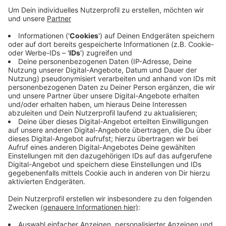
Anzeige
Der Vorwurf gegen den 35-Jährigen lautet konkret:
Verbreitung, Erwerb und Besitz kinderpornographischer
Schriften. Es geht im Prozess am Montag aber auch
noch um andere Verstöße: Laut Gericht soll er auch
noch mit Drogen, beim Fahren ohne Führerschein und
mit einer Waffe erwischt worden sein. Außerdem wirft
die Staatsanwaltschaft ihm Bedrohung vor.
Anzeige