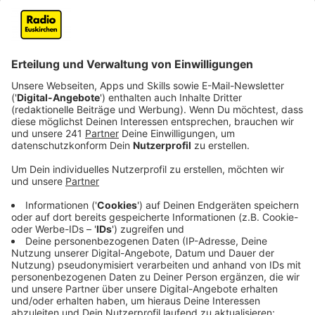
privaten Parkplätzen. Verbraucherzentralen
schlagen Alarm.
Veröffentlicht:
Montag, 25.08.2025 07:23
Anzeige
Verbraucherzentralen
verzeichnen eine steigende Zahl
an Beschwerden über private Parkplätze, die oft ohne
Schranken und mit Kennzeichenerfassung arbeiten -
etwa an Supermärkten oder Bahnhöfen. Die
Kritikpunkte reichen von unklaren Regeln bis hin zu
hohen Vertragsstrafen. Besonders ärgerlich: Viele
Autofahrer berichten, dass sie trotz ordnungsgemäßer
Bezahlung im Nachhinein zur Kasse gebeten wurden.
Ein Betroffener schildert: "Ich habe schon sechs
Knöllchen bezahlt und sehe nicht ein, dass ich noch