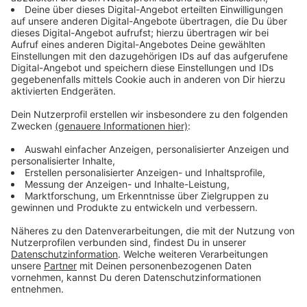
weitere zahlen soll. Ich kann das gar nicht mehr
nachvollziehen."
Anzeige
Kosten können schnell auf über 100 Euro
steigen
Anzeige
Ein weiteres Problem sind schlecht lesbare
Informationsschilder. Diese sind oft so klein
geschrieben, dass sie aus dem Auto heraus kaum zu
erkennen sind. Wer nicht zahlt, muss mit
Inkassounternehmen rechnen – und die Kosten können
schnell über 100 Euro steigen. Die Anbieter weisen die
Vorwürfe der Abzocke zurück und argumentieren, dass
Kunden häufig die Automaten falsch bedienen.