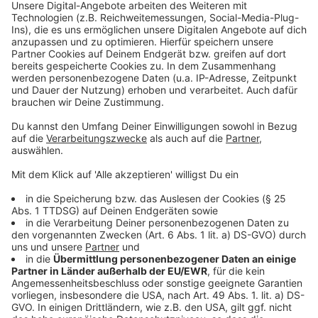
Anzeige
Wann muss man zahlen?
Anzeige
Rechtlich gilt: Eine Vertragsstrafe ist nur dann fällig,
wenn die Parkbedingungen klar auf Schildern
angezeigt waren und man dagegen verstoßen hat. Die
Strafe muss jedoch angemessen sein - Gerichte
halten etwa 30 Euro für vertretbar. Wer den Eindruck
hat, dass ein Parkverstoß ungerechtfertigt ist, kann
Einspruch beim Betreiber einlegen. Wichtig dabei:
Beweise sichern! Dazu gehören Quittungen, Fotos von
den Schildern und der Parksituation.