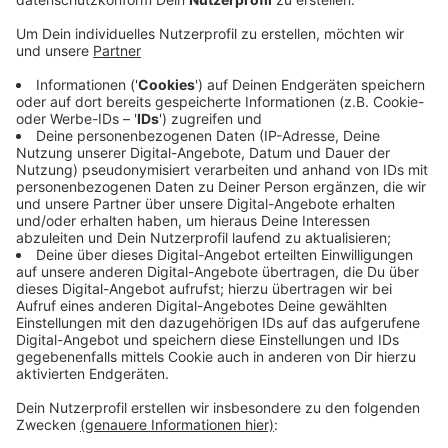
oder Kilogramm kostet.
Veröffentlicht:
Dienstag, 31.05.2022 16:38
Anzeige
Vor allem bei den unterschiedlichen Packungsgrößen
erleichtert das laut Verbraucherzentrale das
Vergleichen der Preise direkt am Regal. Zukünftig
gelten grundsätzlich nur noch ein Kilogramm oder ein
Liter als Mengeneinheiten für den Grundpreis. Das soll
die Preise transparenter machen. Bisher konnten
Supermärkte und Discounter auch Preise pro 100
Gramm oder pro 100 Milliliter angeben.
Anzeige