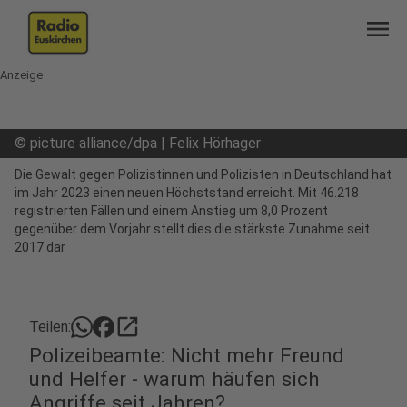
menu
Anzeige
©
picture alliance/dpa | Felix Hörhager
Die Gewalt gegen Polizistinnen und Polizisten in Deutschland hat
im Jahr 2023 einen neuen Höchststand erreicht. Mit 46.218
registrierten Fällen und einem Anstieg um 8,0 Prozent
gegenüber dem Vorjahr stellt dies die stärkste Zunahme seit
2017 dar
open_in_new
Teilen:
Polizeibeamte: Nicht mehr Freund
und Helfer - warum häufen sich
Angriffe seit Jahren?