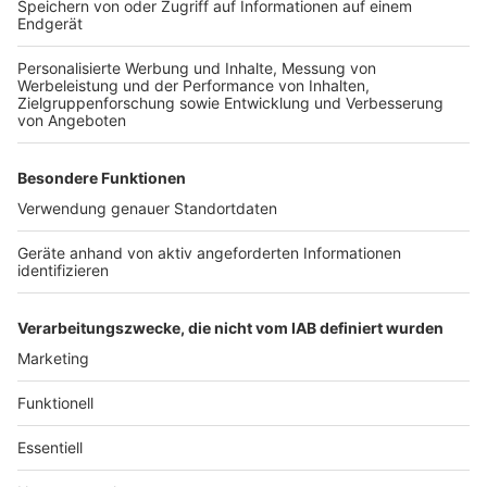
Darum geht es im Artikel
Anzeige
Gewalt gegen Polizisten in Deutschland erreicht
Höchststand.
Ursachen: gesellschaftliche Spannungen,
Alkoholmissbrauch.
Mögliche greifende Maßnahmen: Tasereinsatz,
Strafrechtsverschärfung.
Langfristiger gesellschaftlicher Wandel
erforderlich.
Anzeige