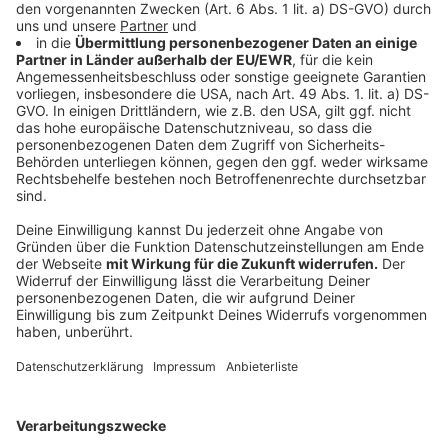
Die steigende Gewalt gegen Polizistinnen und
Polizisten ist ein ernstes gesellschaftliches Problem,
das nicht nur die Sicherheit der Einsatzkräfte
gefährdet, sondern auch das Vertrauen in die
öffentliche Ordnung untergräbt. Es bedarf
umfassender Maßnahmen und eines
gesellschaftlichen Wandels, um den Respekt
gegenüber denjenigen wiederherzustellen, die täglich
für unsere Sicherheit sorgen. Die Zahlen des
Bundeskriminalamts sind ein eindringlicher Appell an
Politik und Gesellschaft, entschlossen gegen diese
Entwicklung vorzugehen.
Autor: Joachim Schultheis
Anzeige