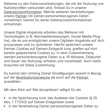
und die Einsatzkräfte selbst zu schützen. Zudem wird
das Strafrecht verschärft, um Einsatzkräfte vor
gefährlichen Hinterhalten zu schützen.
Anzeige
©
picture alliance/dpa | Christoph Reichwein
Die Gewalt gegenüber Polizeibeamten spitzt sich
weiter zu. Experten fürchten, dass die bislang
greifenden Maßnahmen zu kurz kommen.
Anzeige
Gewalt gegen Polizeibeamte: Ein
gesellschaftliches Problem
Anzeige