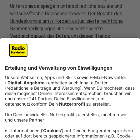
Unterschiede spiegeln unterschiedliche soziale und
wirtschaftliche Bedingungen wider.
Der Bericht des
Bundeskriminalamts fordert aktualisierte rechtliche
Rahmenbedingungen
und eine verbesserte
Vergleichbarkeit der Daten, um diesen Trends
entgegenzuwirken.
Diese Entwicklungen sind besorgniserregend und
erfordern dringende Maßnahmen, um die Sicherheit der
Polizeibeamten zu gewährleisten und die Ursachen der
Gewalt zu adressieren. Die Gesellschaft muss sich der
Herausforderungen bewusstwerden und gemeinsam
Lösungen finden, um die Gewalt gegen Polizeibeamte
zu reduzieren.
Die Hälfte aller
Tatverdächtigen standen unter
Alkoholeinfluss
, was darauf hinweist, dass
Alkoholmissbrauch eine bedeutende Rolle spielt.
Zudem sind die meisten Tatverdächtigen männlich und