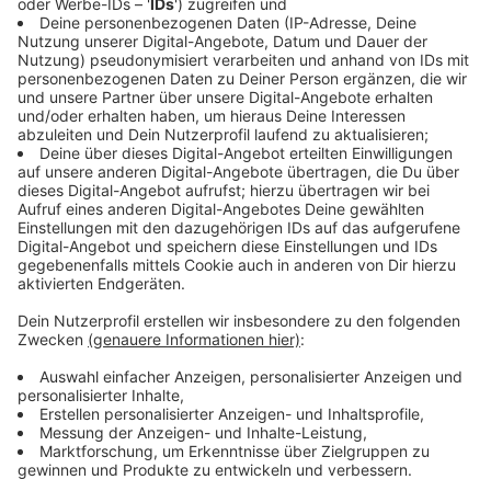
über 25 Jahre alt, oft polizeilich bekannt und handeln
in der Regel allein.
Anzeige
Gewalt gegen Polizeibeamte: Maßnahmen
zur Verbesserung der Sicherheit
Anzeige
Um die Sicherheit der Einsatzkräfte zu verbessern, hat
die Bundesregierung Gesetzesänderungen auf den
Weg gebracht. "Unsere Einsatzkräfte verdienen
Respekt und Anerkennung. Außerdem brauchen sie die
bestmögliche Ausstattung und den bestmöglichen
Schutz", betonte Bundesinnenministerin Nancy Faeser.
Dazu gehört die rechtssichere Einführung von Tasern
für die Bundespolizei, um gefährliche Täter zu stoppen