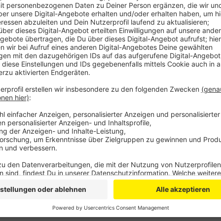
Ihrer Zeugenaussage nach war die Frau am Donnerst
auf einem Fußgängerüberweg an der Zufahrt zum Kre
dann die Straße am Zebrastreifen überqueren und hat
stand. Als sie sich dann aber auf dem zweiten Strei
offenbar los und erfasste sie. Die Frau wurde durch d
daher jetzt nach Personen, die den Unfall beobach
flüchtigen, roten Auto oder seinem Fahrer machen k
Hinweise werden telefonisch an 02251 799-460 oder
an
poststelle.euskirchen@polizei.nrw.de
erbeten.
Anzeige