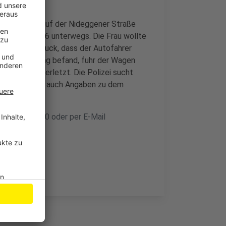
ag um 8 Uhr auf der Nideggener Straße
isverkehr B56 unterwegs. Die Frau wollte
te den Eindruck, dass der Autofahrer
fen der Querung befand, fuhr der Wagen
en Aufprall verletzt. Die Polizei sucht
tet haben oder auch Angaben zu dem
önnen.
 02251 799-0 oder per E-Mail