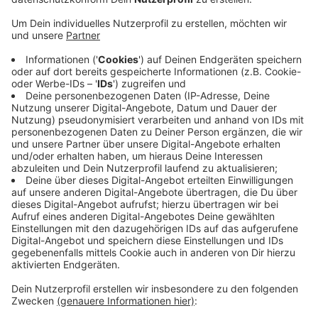
Freitag will die Polizei den mutmaßlichen
Haupttäter einem Haftrichter vorführen. Die
Diebesbande soll seit Jahresbeginn in Köln,
Leverkusen und auch bei uns Beute gemacht
haben, so die Polizei. Bei den Fahrzeugen geht es
um einen Gesamtschaden von mehr als einer
Million Euro. Von hier über Sachsen-Anhalt hat die
Bande dann offenbar die hochwertigen Autos nach
Polen gebracht. Wie die Polizei heute mitteilt,
haben Ermittler vorläufig mindestens vier
Menschen mit auf die Wache genommen.
Veröffentlicht:
Freitag, 19.07.2019 11:40
Anzeige