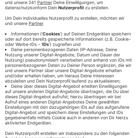
Veröffentlicht:
Freitag, 23.08.2024 06:14
Anzeige
Deswegen hat die Polizei Euskirchen jetzt ein
Hinweisportal für rücksichtlose Verkehrsteilnehmer
eingerichtet. Das Portal soll ein möglichst einfacher
Weg sein, um Hinweise auf notorische Verkehrsrowdys
zu geben.
Wem im Straßenverkehr ein ungehobelter Autofahrer
auffällt, der fast Unfälle verursacht, kann das über ein
Formular
melden. Die Kreispolizei appelliert auch an
Beifahrer von solchen Rowdys, sich einzumischen und
sie auf ihr Fahrverhalten hinzuweisen. Wer sich hier
aber selbstbewusst einmische, könne vielleicht zum
Lebensretter im Straßenverkehr werden, sagt ein