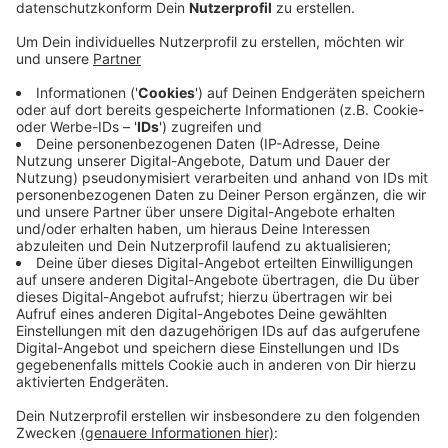
Anzeige
Mit der Aktion „Besser ohne Messer“ möchte die
Polizei vor allem Jugendliche und junge Erwachsene
erreichen. In Mechernich hat die Polizei dazu an
zentralen Orten Plakate aufgehängt.
Erst am Freitag ist in Zülpich ein 15-jähriger Schüler
aufgefallen. Er hatte ein Messer in seinem
Schulrucksack und auf dem Schulhof mehreren
Mitschülern präsentiert. Weil Mitschüler den Lehrer
angesprochen haben, konnte die Polizei das Messer
bei dem Jugendlichen sicherstellen. Gegen ihn liegt
jetzt eine entsprechende Anzeige vor.
Anzeige