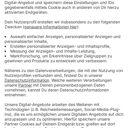
Wir benötigen Ihre
Zustimmung, um den YouTube
Video-Service zu laden!
Wir verwenden einen Service eines
Drittanbieters, um Videoinhalte
einzubetten. Dieser Service kann
Daten zu Ihren Aktivitäten
sammeln. Bitte lesen Sie die
Details durch und stimmen Sie der
Nutzung des Service zu, um dieses
Video anzusehen.
Mehr Informationen
P!nk - Can we Pretend
Akzeptieren
Anzeige