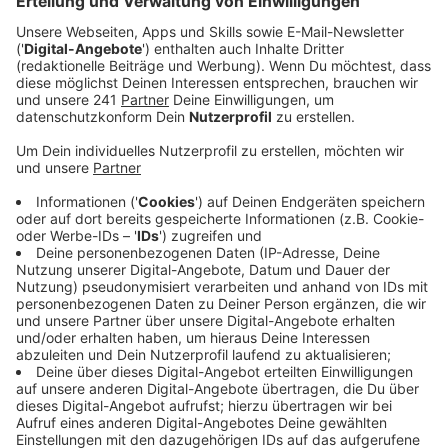
Fahrradtour durch Köln
Anzeige
P!nk ist gerade auf Welttournee. Sie spielt insgesamt
156 Konzerte in 18 Ländern und offenbar hat sie sich
vorgenommen die Länder auch kennenlernen. So
postete sie bei Instagram ihre Fahrradtour durch Köln.
Besonders gefallen hat ihr wohl der Dom, den sie mit
ihrem Sohn Jameson Moon besichtigt hat, aber auch
Kölsch scheint ihr ganz gut zu schmecken. Trotzdem
findet sie die Zeit für neue Musik. Mit "Can we
Pretend" bringt sie den nächsten Song raus. Dafür hat
sie sich nicht nur das EDM-Trio Cash Cash ins Boot
geholt sondern auch One Republic Superstar Ryan
Tedder. Also stehen eigentlich alle Zeichen auf Hit.
Anzeige