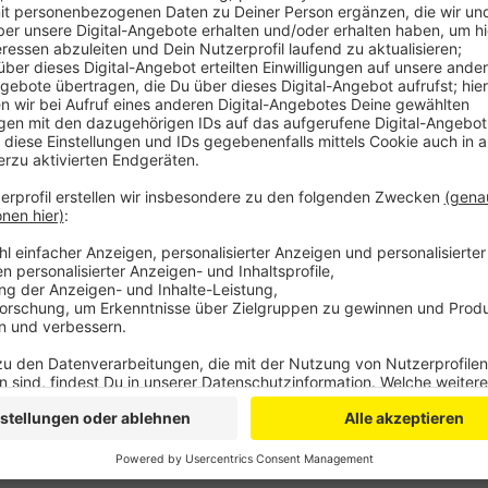
Anzeige
In diesem Jahr seien es besonders viele Kreuzfahrte
Reisebüros. Nachdem in den vergangenen zwei Jahr
innerhalb Deutschlands geblieben seien, komme es 
Ägypten, Spanien, den USA und Thailand. Die Nordeif
Jahr mit einer guten Auslastung der Hotels und Campi
Anzeige