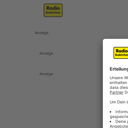
Anzeige
Anzeige
Anzeige