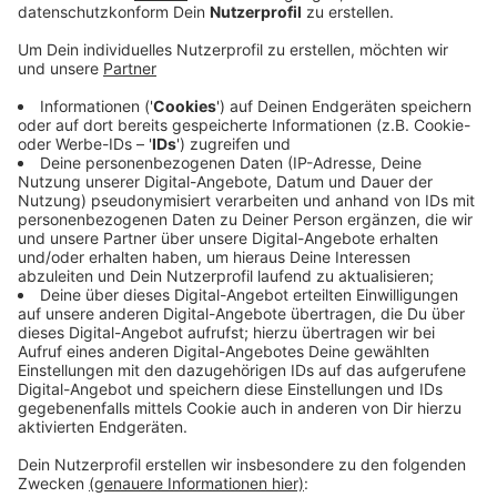
Die Boulderhalle, eine besondere Kletterhalle, soll
in Zusammenarbeit mit den Nordeifelwerkstätten
umgesetzt werden. Die Stadt soll jetzt unter
anderem nach geeigneten Grundstücken suchen.
Eine Boulderhalle könne ein attraktives
Zusatzangebot für Jugendliche und Hobbysportler
jeden Alters sein, hieß es im Ausschuss am
Dienstagabend.
Der Bau eines Freibades in Euskirchen soll
dagegen nicht weiterverfolgt werden. Stattdessen
soll die Stadt mit der Badewelt besprechen, ob ein
Freibad im Rahmen einer Erweiterung möglich
wäre.
Veröffentlicht:
Mittwoch, 14.04.2021 17:09
Anzeige