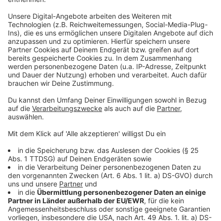
dem Zusammenhang bringt der ADAC auch nochmal
die Überwachung der Anlagen ins Spiel. So könnte man
zum Beispiel Schranken oder auch Reservierungen per
App, in der dann auch angezeigt wird, wie voll die
Anlage ist, nutzen. Oder aber auch Parkgebühren, die
an das ÖPNV-Ticket gekoppelt sind. Der ADAC
fordert außerdem, dass Park & Ride-Anlagen weiter
ausgebaut werden, besonders dort, wo sie stark
ausgelastet sind. An dem Ausbau sollen sich auch
Bahn und andere Verkehrsverbände beteiligen.
Anzeige
Mehr Ladesäulen und Bikesharing
Anzeige
Der ADAC fordert zum Beispiel auch verstärkt