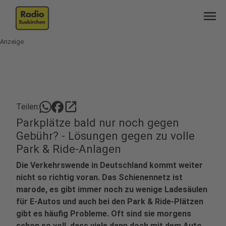
menu
Anzeige
open_in_new
Teilen:
Parkplätze bald nur noch gegen
Gebühr? - Lösungen gegen zu volle
Park & Ride-Anlagen
Die Verkehrswende in Deutschland kommt weiter
nicht so richtig voran. Das Schienennetz ist
marode, es gibt immer noch zu wenige Ladesäulen
für E-Autos und auch bei den Park & Ride-Plätzen
gibt es häufig Probleme. Oft sind sie morgens
schon so voll, dass viele dann doch mit dem Auto