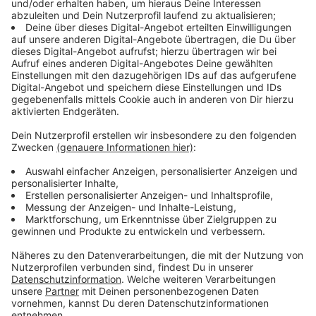
Das beobachtet auch Roman Suthold vom ADAC. Es
sei grade bei gut gelegenen Anlagen ein Glückspiel
einen Parkplatz zu bekommen. Das muss laut ADAC
besser werden.
Anzeige
NRW-Landtag beschäftigt sich mit Park &
Ride-Plätzen
Anzeige
Am Mittwoch den.3 .24 gibt es im NRW-Landtag eine
Anhörung zu dem Thema, denn auch die schwarz-grüne
Landesregierung sieht Park & Ride als wichtigen
Baustein für die Verkehrswende und fördert
entsprechende Stellplätze im ganzen Bundesland. In