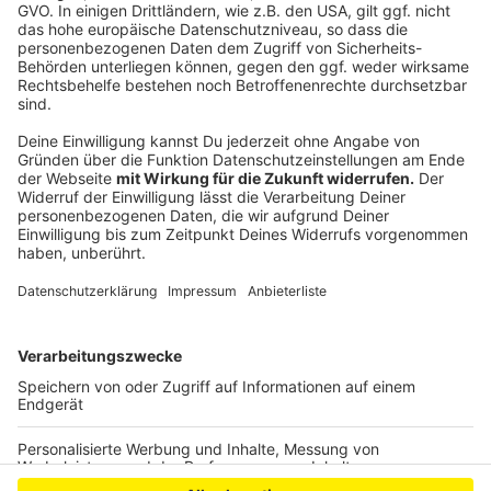
Ladesäulen auf Park & Ride-Anlagen, weil immer mehr
Leute auch ein E-Auto haben. Und ein weiteres
Verkehrsmittel kommt oft noch zu kurz, sagt Roman
Suthold. So regt er mehr Bikesharing-Stationen an den
Anlagen an. Der ADAC ist auch für mehr Kontrollen und
Videoüberwachung dort, um für ein besseres
Sicherheitsgefühl zu sorgen.
Anzeige
Anzeige
Anzeige