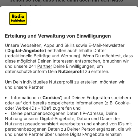
zur Arbeit fahren.
Veröffentlicht:
Dienstag, 05.03.2024 13:54
Anzeige
Park & Ride-Plätze oft nicht von Reisenden
genutzt
Anzeige
Pendler steigen häufig nur dann auf den
umweltfreundlichen Zug um, wenn es für sie dadurch
nicht umständlicher wird. Das ist aber häufig der Fall.
Zum einen, weil es noch zu wenig Park & Ride-Anlagen
gibt. Aber auch, weil viele Plätze auch einfach von
vielen Anderen genutzt werden, etwa von Anwohnern.