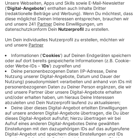
Biontech/Pfizer übrig geblieben sind. Diese liefen
um 14 Uhr ab.
Veröffentlicht:
Freitag, 09.04.2021 14:43
Anzeige
Das Gesundheitsamt entschied, dass der Impfstoff
nach Ablauf auch nicht mehr gespritzt werden darf.
Der Kreis hat daraufhin versucht, noch potenzielle
Impflinge bei der Feuerwehr, der Verwaltung der
Gemeinde Nettersheim und der Kreisverwaltung zu
bekommen. So konnte ein Teil des Impfstoffs noch
vor Ablauf der Dosen verimpft werden. Innerhalb von
90 Minuten konnten noch 338 Impfdosen gespritzt
werden. Allerdings sind laut Kreis auch 132 Impfdosen
verfallen, die nach Rücksprache mit dem
Gesundheitsamt nicht mehr verwendet werden