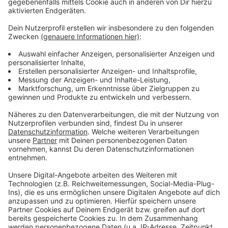
durften.
"Das ist uns bisher nie passiert und deswegen
auch extrem ärgerlich für uns.", sagte Landrat
Markus Ramers im Radio-Euskirchen-Interview.
"Das werden wir aufarbeiten. Wichtig war aber
erstmal, dass so wenig Impfstoff wie möglich
weggeschmissen werden muss. Jetzt müssen
wir schauen, warum das passiert ist und wie sich
das zukünftig vermeiden lässt."
Die Nachricht, dass der Kreis noch Impflinge sucht, hat
sich laut Ramers schnell verbreitet. Radio-Euskirchen-
Hörer berichteten von viel Verkehr um das
Impfzentrum.
Anzeige