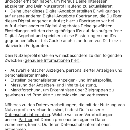
Gleiches gilt für Emma Hinze im Keirin.
Zudem steigt das Hockey-Finale der Männer.
Deutschland
hat die Möglichkeit, nach dem
Weltmeistertitel noch einen draufzusetzen.
Anzeige
©
picture alliance/dpa | Gregor Fischer
Anzeige
Highlights am: 9. August
Anzeige
Florian Wellbrock will über die 10 Kilometer seinen