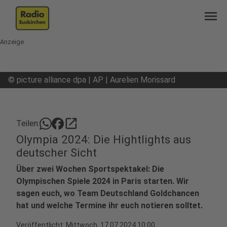
menu
Anzeige
©
picture alliance dpa | AP | Aurelien Morissard
open_in_new
Teilen:
Olympia 2024: Die Hightlights aus
deutscher Sicht
Über zwei Wochen Sportspektakel: Die
Olympischen Spiele 2024 in Paris starten. Wir
sagen euch, wo Team Deutschland Goldchancen
hat und welche Termine ihr euch notieren solltet.
Veröffentlicht:
Mittwoch, 17.07.2024 10:00