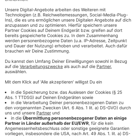
Triumph von Tokio wiederholen.
Vor dem Hockey-Finale der Frauen gilt die
Aufmerksamkeit der Gymnastik-Halle, wo
Weltmeisterin
Darja Varfolomeev
bei ihrer
Olympia-Premiere Gold gewinnen möchte.
Im Breakdance (hier genannt Breaking) stehen die
Entscheidungen an. Das ist eine der Sportarten,
die neu bei Olympia 2024 dabei ist.
Anzeige
Highlights am: 10. August
Anzeige
Im Marathon könnte
Eliud Kipchoge
Geschichte
schreiben und erster dreimaliger Olympiasieger