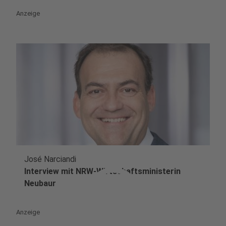
Anzeige
José Narciandi
play_circle
Interview mit NRW-Wirtschaftsministerin
Neubaur
Anzeige