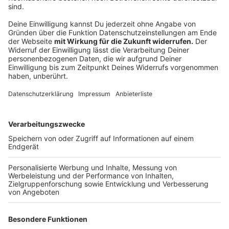
darauf zurück, dass in diesem Jahr mehr Arbeitstage
zur Verfügung stehen als im Vorjahr. Ohne diesen
Kalendereffekt würde das Wachstum entsprechend
niedriger ausfallen. Gleichzeitig dürften öffentliche
Investitionen etwa in Infrastruktur zusätzliche Impulse
setzen und die Konjunktur stützen.
Anzeige
Arbeitsmarkt stabilisiert sich langsam
Anzeige
Auch am Arbeitsmarkt rechnen die Experten mit einer
leichten Verbesserung. Für 2026 erwartet das RWI
rund 36.000 zusätzliche Arbeitsplätze in Nordrhein-
Westfalen. Das wäre ein Zuwachs von etwa 0,5
Prozent.