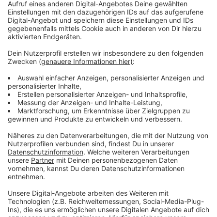
bevölkerungsreichsten Bundesland noch stagniert. Die
nun erwartete Erholung fällt also moderat aus - ist
aber ein wichtiges Signal nach schwierigen Jahren.
Anzeige
Industrie bleibt Schwachstelle
Anzeige
Dass NRW etwas hinter dem Bundesschnitt
zurückbleibt, führen die Forscher vor allem auf die
schwächere Industrieproduktion und einen geringeren
Anstieg der Auftragseingänge zum Jahresende 2025
zurück. Zwar hellen sich die Erwartungen in vielen
Branchen langsam auf. Doch hohe Energiepreise und
Unsicherheiten im - so wörtlich "regulatorischen