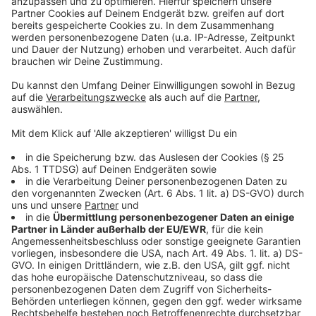
Umfeld" belasten die Unternehmen weiterhin spürbar.
Anzeige
©
Land NRW/R. Sondermann
NRW-Wirtschaftsministerin Neubaur: "Ein echter
Aufschwung fühlt sich anders an."
Anzeige
Der Kalendereffekt: 0,3 Prozentpunkte durch
mehr Arbeitstage
Anzeige
Ein Teil des Wachstums ist rechnerisch bedingt: Rund
0,3 Prozentpunkte des erwarteten Plus gehen allein