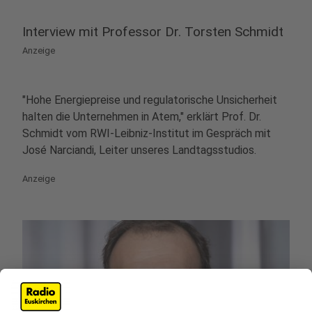
Interview mit Professor Dr. Torsten Schmidt
Anzeige
"Hohe Energiepreise und regulatorische Unsicherheit
halten die Unternehmen in Atem," erklärt Prof. Dr.
Schmidt vom RWI-Leibniz-Institut im Gespräch mit
José Narciandi, Leiter unseres Landtagsstudios.
Anzeige