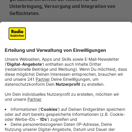
Unterbringung, Versorgung und Integration von
Geflüchteten.
Veröffentlicht:
Mittwoch, 25.09.2019 12:55
Anzeige
Die Hintergründe
Anzeige
Für dieses Ungleichgewicht gibt es in den Augen der
Kommunen zwei Hauptgründe: Einmal liegt die
Pauschale pro anerkanntem Flüchtling pro Monat bei
866 Euro. Die Sozialdezernenten sagen, dass das
vorne und hinten nicht reicht. Und dann ist das
Problem, dass das Land bestimmt, wo anerkannte