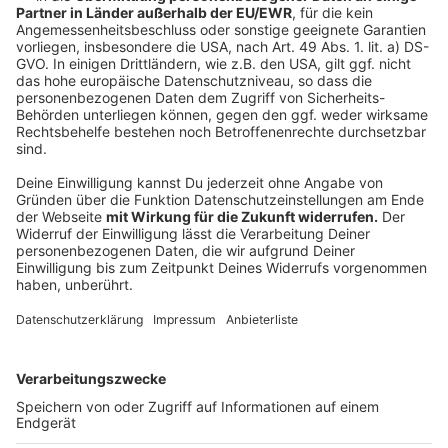
Jahr gezahlt. Eigentlich wären aber 13.000 bis 16.000
Euro notwendig, heißt es. Zum Anderen müsste der
Verteilschlüssel mit dem die Flüchtlinge auf die
Kommunen verteilt werden, nachvollziehbarer werden.
Denn nur so könnten die Kommunen sich schon vorher
ausrechnen, was für Kosten auf sie zukommen. Die
Sozialdezernentin der Stadt Dortmund, Birgit Zoerner,
sagte, man Laufe beim Land aber gegen eine
Gummiwand – ähnlich äußert sich der Sozialdezernent
der Stadt Essen, Peter Renzel. Er spricht davon, dass
sich das Land einen schlanken Fuß mache, auf Kosten
der Kommunen. Und der Dortmunder Sozialdezernent
Johannes Chudziak spricht bei den Kosten für die
Integration davon, dass sich Bund und Land den
schwarzen Peter gegenseitig zuschieben würden und
die Städte müssten dann die Zeche zahlen.
Text: José Narciandi