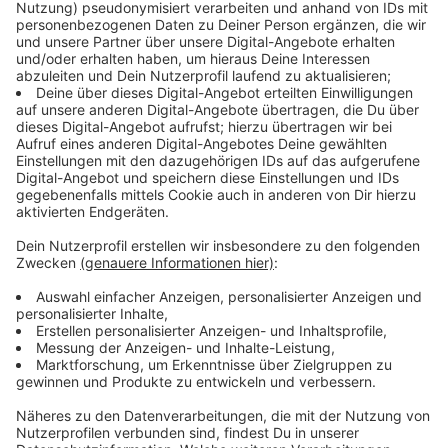
Flüchtlinge leben sollen – also in welcher Stadt. Die
Berechnungsmethode ist aber so kompliziert und nicht
nachvollziehbar, dass die Städte vorher nicht wissen,
wie viele Flüchtlinge, sie demnächst zugewiesen
bekommen.
Anzeige
Hohe Kosten für Geduldete Flüchtlinge
Anzeige
Grob überschlagen zahlen die Städte rund 600
Millionen Euro aus eigener Tasche - alleine für die
Flüchtlinge, die eigentlich Deutschland verlassen
müssten. Es gibt in NRW rund 58.000 Menschen die
lediglich geduldet sind. Bei denen weiß man nicht
genau, ob sie einen Anspruch auf Asyl haben – zum