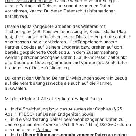
Beispiel weil der Reisepass fehlt. Unter diesen 58.000
fallen aber auch Menschen, bei denen klar ist, dass sie
zurückgeführt werden müssten. Aber solange bis sie
abgeschoben werden, müssen sie versorgt werden.
Und für diese Gruppe müssen die Kommunen nach drei
Monaten komplett alleine zahlen. Gerade in solchen
Fällen fühlen ich die Städte und Gemeinden in NRW
vom Land im Stich gelassen.
Anzeige
Was die Städte fordern
Anzeige
Zum Einen müsste das Land in den Augen der
Kommunen deutlich mehr Geld in die Hand nehmen. Im
Moment werden pro Flüchtling etwa 10.000 Euro im