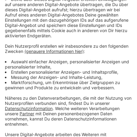
Selbstständige und von Freiberuflern, einschließlich
Künstler/innen dürfen Soforthilfe beantragen. Ein
Betrieb darf dabei maximal 50 Beschäftigte haben
(umgerechnet auf Vollzeitkräfte).
Voraussetzung dabei ist, dass der Betrieb erhebliche
finanzielle Einbußen wegen der Corona-Krise hat. Als
Stichtag hat das Land NRW dabei den 1. März
gesetzt. Sind nach dem Stichtag mehr als die Hälfte
der Aufträge wegen der Covid-19-Pandemie
weggebrochen können Hilfe beantrag werden.
Alternativ kann auch der Vorjahresmonat als Vergleich
herangezogen werden. Außerdem können zum Beispiel
Geschäfte und Restaurants Kredite beantragen, die
von einer Schließung wegen den Maßnahmen gegen
Corona betroffen sind. Und schließlich auch alle, die
einen finanziellen Engpass wegen der Krise haben.
Der Antrag geht komplett digital
über die Seiten der