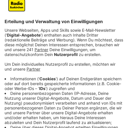
Anzeige
Über 700 Mitarbeiter des Landes prüfen die Anträge.
Seit letztem Freitag (28.03.) können die Soforthilfen
beantragt werden. Das Ganze geht noch bis Ende Mai.
Laut der Landesregierung versucht man, so schnell wie
möglich die Anträge zu bearbeiten und das Geld zu
Überweisen.
Anzeige
Wer darf einen Antrag auf Hilfe stellen?
Anzeige
Gewerbliche und gemeinnützige Unternehmen, Solo-