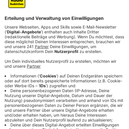
Wir benötigen Ihre
Zustimmung, um den YouTube
Video-Service zu laden!
Wir verwenden einen Service eines
Drittanbieters, um Videoinhalte
einzubetten. Dieser Service kann
Daten zu Ihren Aktivitäten
sammeln. Bitte lesen Sie die
Details durch und stimmen Sie der
Nutzung des Service zu, um dieses
Video anzusehen.
Mehr Informationen
NRW-Familienminister Joachim Stamp
Akzeptieren
Anzeige
powered by
Usercentrics Consent