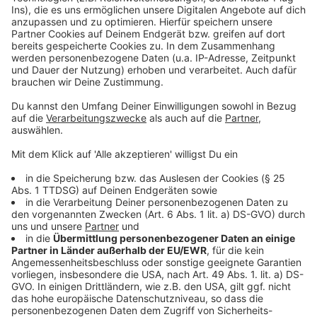
dass die Kitas in Wahrheit noch mehr Personal
brauchen. Das Protest-Bündnis kritisiert außerdem die
geplante Flexibilisierung der Öffnungszeiten für Kitas.
Das ginge auf Kosten der Mitarbeiter, heißt es.
Anzeige
Opposition wirft Stamp Arroganz vor
Anzeige
Die SPD kritisiert, dass sich Minister Stamp die Kritik
der Erzieher überhaupt nicht angehört habe. SPD-
Politiker Dennis Maelzer spricht von der “Arroganz der
Macht”.
Anzeige