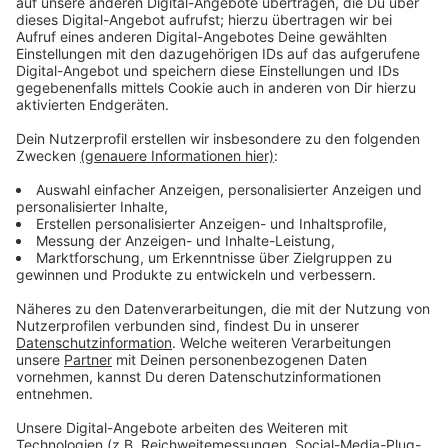
Management Platform
Stamp will auch dafür sorgen, dass die Kitas morgens,
abends und am Wochenende länger geöffnet haben -
zum Beispiel für Alleinerziehende, die in Schichten
arbeiten. Außerdem will man die Ausbildung zur
Erzieherin attraktiver machen, weil es im Moment
einen großen Fachkräftemangel gibt.
Anzeige
Weiter massive Proteste
Anzeige
Gestern gab gegen die Reform hat vor dem Landtag
erneut Proteste: Ein Aktionsbündnis hatte 80.000
Unterschriften von Erzieherinnen und Erziehern
übergeben. Im Kern sagen die Gegner des Gesetzes,