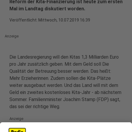
Reform der Kita-Finanzierung ist heute zum ersten
Mal im Landtag diskutiert worden.
Veröffentlicht:
Mittwoch, 10.07.2019 16:39
Anzeige
Die Landesregierung will den Kitas 1,3 Milliarden Euro
pro Jahr zusätzlich geben. Mit dem Geld soll Die
Qualität der Betreuung besser werden. Das heißt:
Mehr Erzieherinnen. Zudem sollen die Kita-Plätze
weiter ausgebaut werden. Und das Land will mit dem
Geld ein zweites kostenloses Kita-Jahr - ab nächstem
Sommer. Familienminister Joachim Stamp (FDP) sagt,
das sei der richtige Weg.
Anzeige