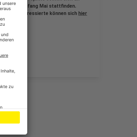
opawoche Anfang Mai stattfinden.
01.2021, Interessierte können sich
hier