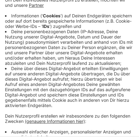
kommt es zu einem Fischsterben.
Betroffen sind nach Angaben des LANUV
beispielsweise die Wasserstände von Olef, Urft,
Neffelbach und Veybach. Auch die Rur zwischen
Düren und Jülich führt weniger Wasser als sonst.
Veröffentlicht:
Mittwoch, 10.07.2019 11:35
Anzeige
Anzeige
Anzeige