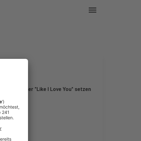
menu
 neuen Nummer "Like I Love You" setzen
Mix