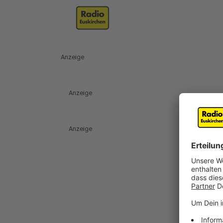
Anzeige
Anzeige
Anzeige