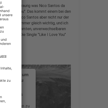
 ganz schön traurig was Nico Santos da
"Like I Love You". Das kommt einem bei den
 Dabei ist Nico Santos aber nicht nur der
ie Musik ist immer gleich wichtig, und ich
nen ganz bestimmten, unverwechselbaren
lles Album. Die Single "Like I Love You"
ustimmung, um
-Service zu
ervice eines
ideoinhalte
ce kann Daten zu