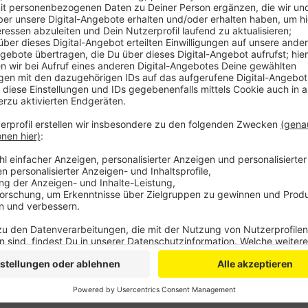
Der Euskirchener Bürgermeister ist nicht der ein
Oberbürgermeisterin Henriette Reker ist seit An
Quarantäne. Sie hatte Kontakt mit einem Infiziert
Bürgermeister Paul Larue zu Hause, nachdem er 
wurde. Die meisten Rathäuser haben ihre Mitarbe
auch das Euskirchener Rathaus.
Die Zahl der Corona-Fälle im Kreis Euskirchen st
Donnerstagabend 37 bestätigte Fälle gemeldet hat
Die meisten hätten nur leichte Symptome, so der 
Veröffentlicht:
Freitag, 20.03.2020 14:11
Anzeige