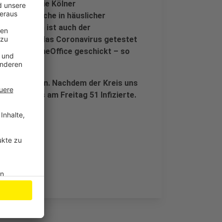
zige: Auch die Kölner
fang der Woche in häuslicher
en. In Düren ist auch der
positiv auf das Coronavirus getestet
iter ins HomeOffice geschickt – so
eigt weiter an. Nachdem der Kreis uns
te, sind es am Freitag 51 Infizierte.
Kreis.