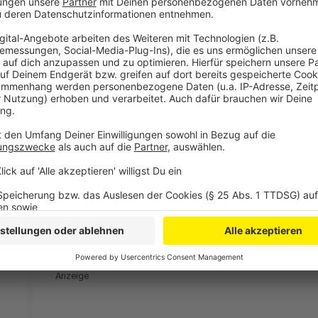
Seit Mitte Dezember wurden aber schon Beerdigung
schon im Waldstück in der Nähe der Hardtburg. Die 
sondern werden nur von einer schlichten Baumplaket
Die Kosten für einen Platz im FriedWald hängen laut
Auswahl ab: es gibt beispielsweise die Wahl zwisch
eigenem Baum im Wald.
Anzeige
©
Monika Fliegner
"Partnerbaum" im FriedWald
Anzeige