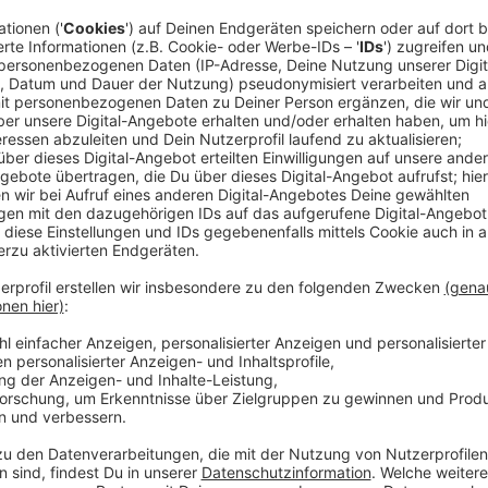
Der Fokus im FridWald liegt dabei lsehr auf dem Wal
Spazierwege durch den Wald und eine Andachtsstät
Holzkreuz. Die Grabstätten selbst werden nur mit e
Der Euskirchener FriedWald ist 82 Hektar groß und 
genutzt werden. Träger ist die Stadt Euskirchen, da
Holz zur Verfügung gestellt. Die FriedWald GmbH kü
Anzeige
©
Monika Fliegner
Anzeige
Schon seit Dezember Beerdigungen im Fr
Anzeige