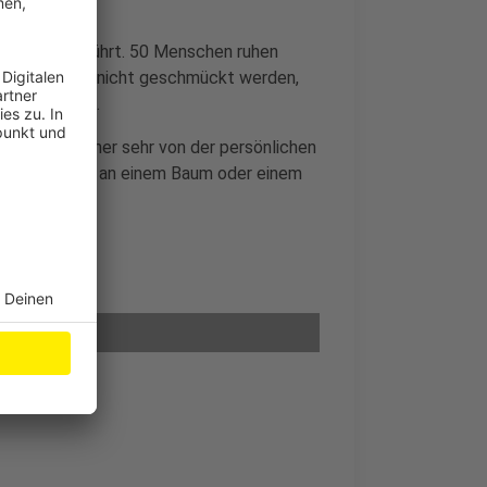
en durchgeführt. 50 Menschen ruhen
Gräber durfen nicht geschmückt werden,
te angezeigt.
 einem Sprecher sehr von der persönlichen
en einen Platz an einem Baum oder einem