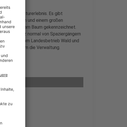
d und dem Naturerlebnis. Es gibt
te mit Bänken und einem großen
iner Plakette am Baum gekennzeichnet.
kann auch ganz normal von Spaziergängern
s Areal wird vom Landesbetrieb Wald und
mmert sich um die Verwaltung.
iedWald