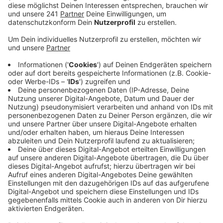
Anzeige
Am Spielplatz in Kirchheim wurde eine Kombination aus
Bücherschrank und Sitzbank aufgestellt. Die
Bürgerinnen und Bürger hatten sich das gewünscht und
die Stadt hat es umgesetzt. Das Projekt hat zwar
mehr als 6.500 Euro gekostet, doch die Stadt musste
nur zehn Prozent selbst tragen, der Rest kam aus
Fördergeldern.
Anzeige
Wie funktioniert der Schrank?
Anzeige