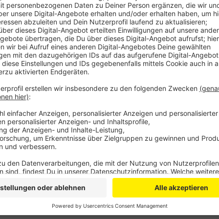
Die Züge fahren jetzt auf Gleis 46 - direkt neben G
Bahn bringt das deutliche Verbesserungen. Denn die
mehr die Gleise der Eifelstrecke queren. Dadurch ko
Euskirchener Knoten. An den Abfahrtzeiten der Börde
erst einmal nichts.
Bahn und Nahverkehr Rheinland haben rund 3,8 Millio
nötige Signaltechnik investiert.
Anzeige