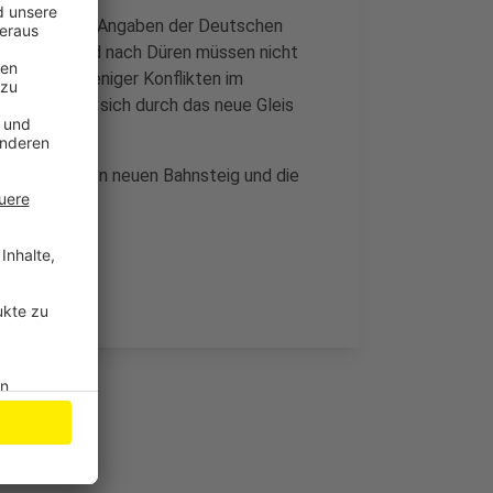
leis 1 ab. Nach Angaben der Deutschen
 Züge von und nach Düren müssen nicht
mmt es zu weniger Konflikten im
bahn ändert sich durch das neue Gleis
nen Euro in den neuen Bahnsteig und die