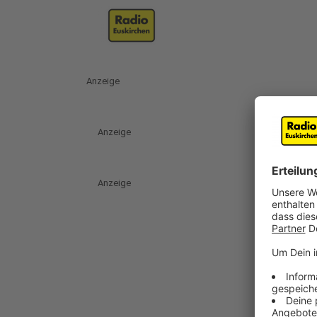
Anzeige
Anzeige
Anzeige