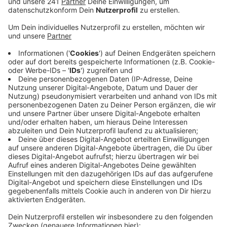
Wetterstationen in Kall-Sistig und Weilerswist-
Lommersum.
Veröffentlicht:
Mittwoch, 13.04.2022 05:52
Anzeige
So eine Lücke zu haben sei aber nicht gut. Nach
eigener Aussage hätte er diese auch schon früher
geschlossen, ihm war die fehlende Wetterstation aber
erst nach der Flutkatastrophe aufgefallen. Die neue
Wetterstation misst unter anderem Temperatur,
Niederschlag und Luftdruck. Im Mai soll auch der Wind
gemessen werden. Das Ganze ist nicht nur für
Meteorologen oder Landwirte wichtig. Es würden auch
Versicherungen auf die Daten zurückgreifen. Dies
könnte der Fall sein, wenn der Versicherung
Sturmschäden gemeldet werden.