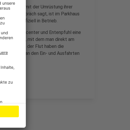
r Euskirchen mit der Umrüstung ihrer
uskirchen Gespräch sagt, ist im Parkhaus
nanlage offiziell in Betrieb.
e, am Veybachcenter und Entenpfuhl eine
s Kennzeichen, mit dem man direkt am
 kann. Nach der Flut haben die
n Holzhütten an den Ein- und Ausfahrten