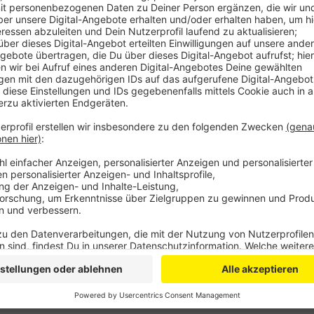
Mehr als drei Jahre nach der Flut ist die Stadtverkeh
Parkhäuser fertig. Wie der Betriebsleiter im Radio E
Spiegelstraße seit Samstag (02.11.) die neue Schranke
Damit haben jetzt die drei Parkhäuser Spiegelstraß
neue Technik. Das heißt: Sie erfassen dann auch da
Kassenautomat oder noch einfacher per App bezahlen
Schranken nicht mehr funktioniert, Kassierer haben i
gesessen.
Anzeige