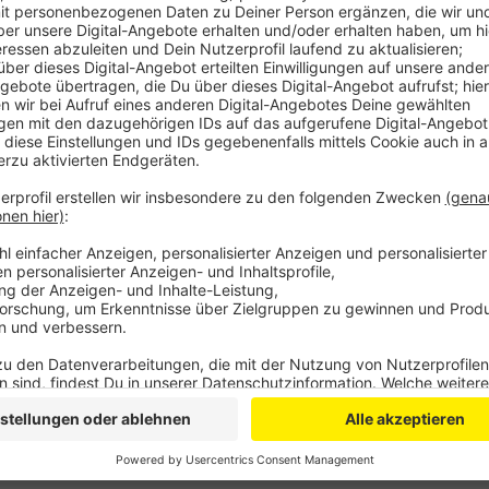
Vor rund zwei Jahren ist der Abriss des ehemaligen P
Münstereifel gestartet. Vorher stand es über zehn Ja
sogenannten „Letter of Intent“ mit einem möglichen
hat der Stadtrat jetzt in der letzten Sitzung beschlo
Geplant sei demnach, dass im Schleidpark ein barrie
Versorgungszentrum entsteht. Bis das steht dauert 
Damit der Verhandlungspartner Zeit hat, wird das Gru
In der Zeit muss aber auch das Bauplanungsrecht an
vorgenommen werden.
Anzeige