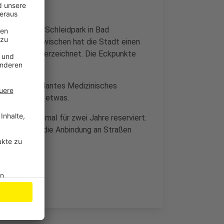
arkhotels im Schleidpark in Bad
hre leer. Inzwischen hat die Stadt einen
 Investor unterzeichnet. Die Eckpunkte
ssen.
refreies ambulantes Medizinisches
es aber noch etwas.
ndstück erstmal für zwei Jahre reserviert.
gepasst und die Anbindung an Straßen