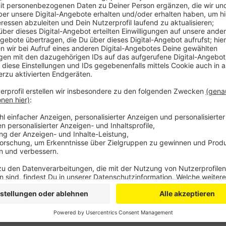
Abteilungsleiter der Gefahrenabwehr.
Die Notarzteinsatzfahrzeuge sind am Marien-Hosp
Kreiskrankenhaus in Mechernich. Ein Fahrzeug ha
gekostet. Das sei eine zielführende Investition, 
darüber hinaus ans Ziel zu bringen.
Veröffentlicht:
Mittwoch, 27.02.2019 06:50
Anzeige