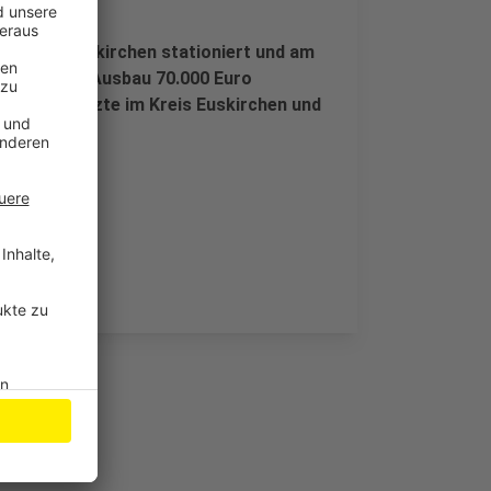
ital in Euskirchen stationiert und am
t inklusive Ausbau 70.000 Euro
um die Notärzte im Kreis Euskirchen und