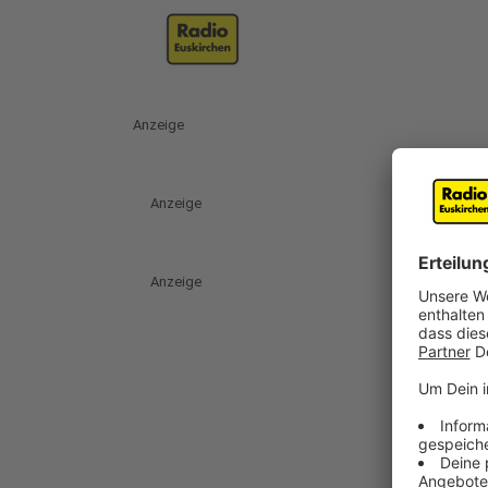
Anzeige
Anzeige
Anzeige