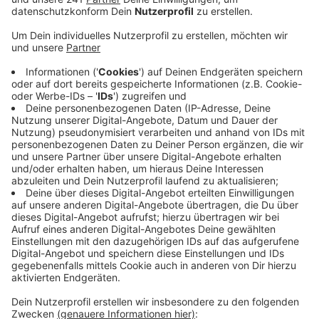
Anzeige
Infiziert sei ein 33-Jähriger, der sich wahrscheinlich in
einem ostafrikanischen Land angesteckt hat, er sei
aber schon seit dem 12. Oktober isoliert und werde
stationär behandelt.
Mpox zeigt sich mit einem typischen Hautausschlag
und allgemeinen Krankheitssymptomen wie Fieber,
Kopf- und Muskelschmerzen. Allerdings betont das
Robert Koch Institut, dass die Krankheit nicht sehr
ansteckend sei. Sie übertrage sich vorwiegend durch
sehr engen Haut- zu Hautkontakt.
In Schweden war Mitte August der erste Fall mit der
neuen Variante außerhalb des afrikanischen Kontinents
bestätigt worden.