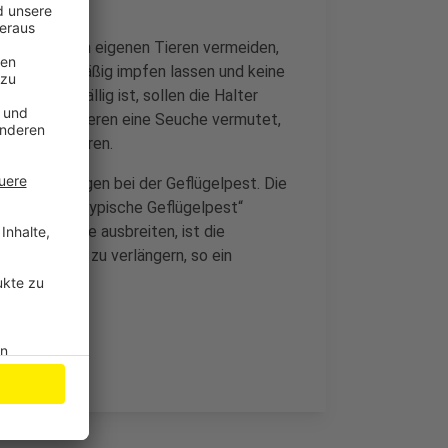
tieren und den eigenen Tieren vermeiden,
 Tiere regelmäßig impfen lassen und keine
n Tier auffällig ist, sollen die Halter
ren oder Wildtieren eine Seuche vermutet,
 nicht berühren.
n Vorkehrungen bei der Geflügelpest. Die
shalb auch „atypische Geflügelpest“
 unserer Nähe ausbreiten, ist die
ebot weiter zu verlängern, so ein