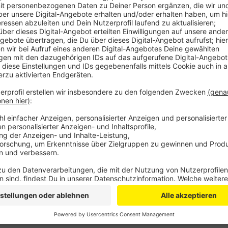
Für Geflügelhalter heißt das: Kontakt zwischen Wild
Stall- und Straßenkleidung voneinander trennen, die
gekauften Eierschalen an die Tiere verfüttern. Wenn ei
sofort einen Tierarzt kontaktieren. Wer bei Stalltie
soll sich an das Veterinäramt wenden und die Kadaver
Die Sicherheitsmaßnahmen sind quasi identisch zu de
Newcastle-Krankheit ist ihr sehr ähnlich und wird de
genannt. Sollte sich die Newcastle-Krankheit nicht in
atypische Geflügelpest kein Grund, das Aufstallungsg
Kreissprecher.
Anzeige