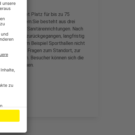
enweg bietet Platz für bis zu 75
 Stadt sichern.Sie besteht aus drei
 Küchen und Sanitäreinrichtungen. Nach
uletzt zwar zurückgegangen, langfristig
iden und zum Beispiel Sporthallen nicht
adt außerdem Fragen zum Standort, zur
 beantworten. Besucher können sich die
 Uhr anschauen.