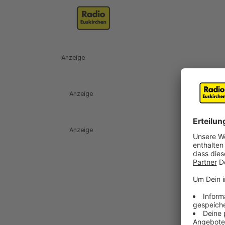
Anzeige
Anzeige
Anzeige