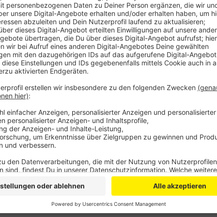
Die Unterkunft im Gewerbegebiet Iversheim am Bend
Menschen und soll die Unterbringungskapazitäten der
Containern mit Schlafräumen, Gemeinschaftsräumen,
Angaben der Verwaltung sind die Zuweisungszahlen z
sei die Anlage aber notwendig, um Engpässe zu verme
belegen zu müssen. Bei der Besichtigung will die St
Belegung und zur Betreuung der künftigen Bewohner
Containeranlage am Mittwoch zwischen 16 und 17.30
Anzeige