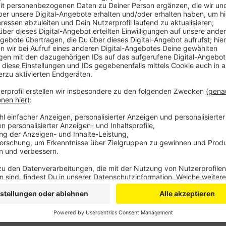
Auf einem Feld bei Weilerswist-Horchheim haben si
Flächenbrand auf einem Feld zu bekämpfen und einen
Wundstreifen ist einen Meter breit und hat kein bren
Feuerwehr verhindern, dass sich das Feuer über den 
haben die Feuerwehrleute mit Äxten Pflanzen beseiti
Kreis möchte für die neue Einheit noch weiteres Mate
Anzeige