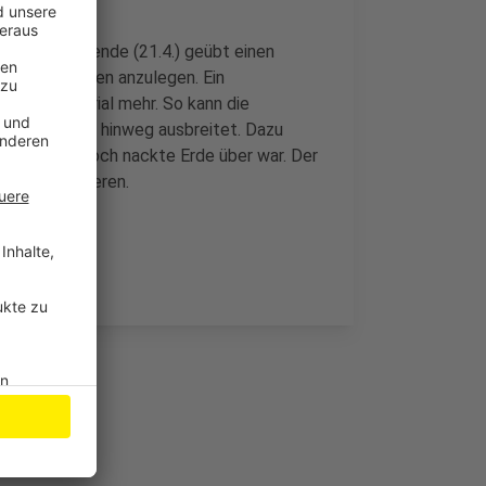
e am Wochenende (21.4.) geübt einen
 Wundstreifen anzulegen. Ein
nbares Material mehr. So kann die
Wundstreifen hinweg ausbreitet. Dazu
gt, bis nur noch nackte Erde über war. Der
rial organisieren.