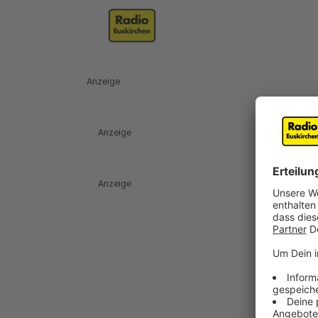
Anzeige
Anzeige
Anzeige