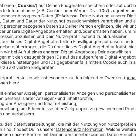
Anzeige
Nach einer landesweiten Überprüfung seien keine ve
Justizminister Limbach gestern im Rechtsausschuss 
waren zuvor zwei elektronische Generalschlüssel mani
das Innenleben der Transponder ausgetauscht worde
deshalb weiter – unter anderem wegen möglicher 
Bestechungsskandal in der JVA. Dort stehen mehrere
gegen Geld Vorteile verschafft zu haben – etwa Fre
Kontrollen. Dahinter soll ein regelrechtes System g
monatlichen Zahlungen für Warnungen vor Kontrollen
Arbeitsstellen oder Meldeadressen, damit Häftlinge i
konnten. Laut eines Interviews des WDR mit einem e
er schon vor über 20 Jahren Bestechung beobachte
Anzeige