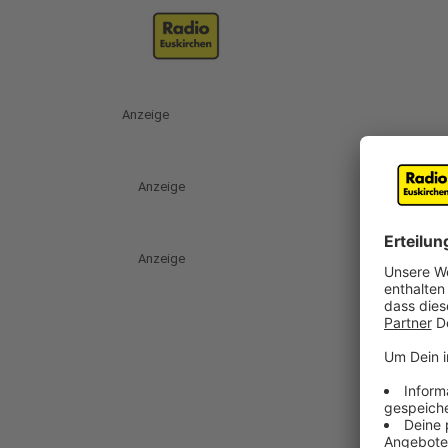
Anzeige
Anzeige
Anzeige