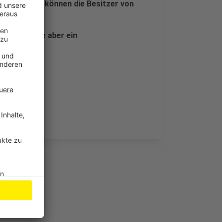
 Ladevorgang können die Besitzer von
bald will sie aber ein