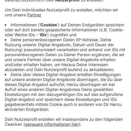
Bebauungspläne jetzt rechtskräftig geworden. Die
Investoren können damit die Erschließungsplanung
in Angriff nehmen, sagte der Beigeordnete der
Stadt Zülpich. Beschlossen wurden die Pläne unter
anderem für die Römergärten in Zülpich, „auf dem
Kittel“ in Merzenich und den Lammerweg in
Rövenich. Der Stadtrat hat in seiner Sitzung auch
über neue Gebühren entschieden. Nach acht
Jahren wird die Müllabfuhr in Zülpich erstmals
teurer. Ein Vier-Personen-Haushalt muss mit bis
zu 50 Euro mehr im Jahr rechnen. Gleichzeitig
sinken aber die Abwassergebühren in der Stadt.
Veröffentlicht:
Freitag, 11.12.2020 16:47
Anzeige