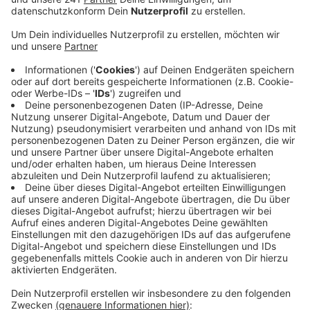
haben soll.
Weil der Mann zu der Tatzeit gerade 18 Jahre alt
war, haben die Richter sich für eine Jugendstrafe
ausgesprochen. Der Mann muss jetzt bestimmte
Auflagen erfüllen: Immer wieder nachweisen, dass
er drogenfrei lebt – zum Beispiel durch
regelmäßige Drogenscreenings. Der Mann soll
gemeinsame Sache mit zwei anderen Männern
gemacht haben – also wechselseitig mit
Amphetaminen und Ecstasy gehandelt haben, sagt
ein Gerichtssprecher. 16 Fälle waren bekannt.
Wenn der Mann die Auflagen erfüllen kann, wird
das Strafverfahren gegen ihn eingestellt. Wenn
nicht, wird der Prozess neu aufgerollt.
Veröffentlicht:
Mittwoch, 19.02.2020 13:15