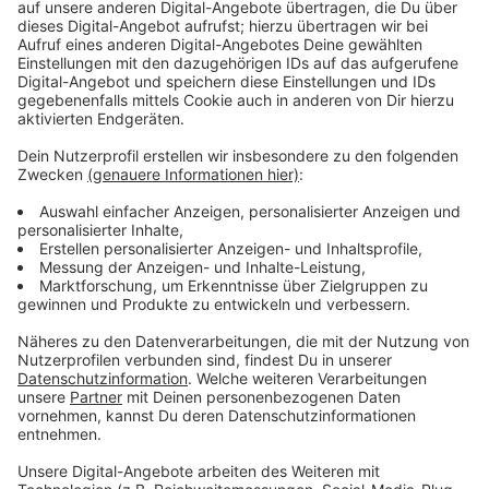
Notunterkunft hat in der Vergangenheit immer wieder
für Schlagzeilen gesorgt und war nicht immer beliebt.
Besonders in der Anfangszeit gab es Probleme. Vor
allem durch das Engagement von Ehrenamtlern konnte
das Miteinander zwischen Geflüchteten und den
Menschen in Marmagen verbessert werden. Nach der
Schließung werden die dort lebenden Menschen auf
andere Landesunterkünfte verteilt.
Anzeige
Nach der Notunterkunft sollen
Wohngebiete erschlossen werden
Anzeige
Bürgermeister Crump ist stolz auf das Vorzeigeprojekt
der Integration und Mitmenschlichkeit in Nordrhein-