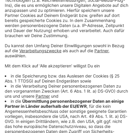
Westfalen, das in Nettersheim entstanden ist. Die
Gemeinde hofft, dass die geflüchteten Menschen ihre
Zeit in Marmagen in guter Erinnerung behalten werden.
Die Zukunft der ehemaligen Eifelhöhenklinik ist noch
ungewiss. Wunsch der Verantwortlichen ist,
Wohngebiete auf dem Gelände zu erschließen, doch
das Gebiet gehört nicht der Gemeinde, weshalb bei
den Planungen auch die Nachfolgegesellschaft der
Eifelhöhenklinik eingebunden werden muss. Es gibt
viele Ideen für die Nutzung der Klinik, darunter eine
Kita, eine Pflegeeinrichtung oder etwas für
Sportaktivitäten. Im Hintergrund laufen Gespräche
zwischen der Nachfolgegesellschaft der
Eifelhöhenklinik, der Gemeinde und potenziellen
Investoren
Anzeige