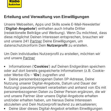
Kulturen zu feiern.
Veröffentlicht:
Freitag, 14.03.2025 06:25
Anzeige
Es lief nicht immer alles gut rund um die
Notunterkunft
Anzeige
Am Samstag (15. März) wird in Nettersheim-
Marmagen ein Abschiedsfest für die Notunterkunft
für Geflüchtete in der ehemaligen Eifelhöhenklinik
veranstaltet. Bürgermeister Norbert Crump möchte
damit allen Beteiligten und Schutzsuchenden danken,
bevor die Unterkunft Ende April geschlossen wird. Die