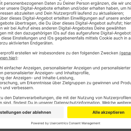
Auch die Gemeinde Nettersheim hofft auf Förder
Projekt "Haus der Kulturen" beworben. In das bes
Kulturbüro einziehen. Außerdem soll es Aktivität
Veröffentlicht:
Donnerstag, 25.02.2021 06:14
Anzeige