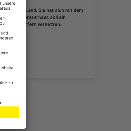
gelder vom Land. Sie hat sich mit dem
tehende Literaturhaus soll ein
en in den Dörfern vernetzen.