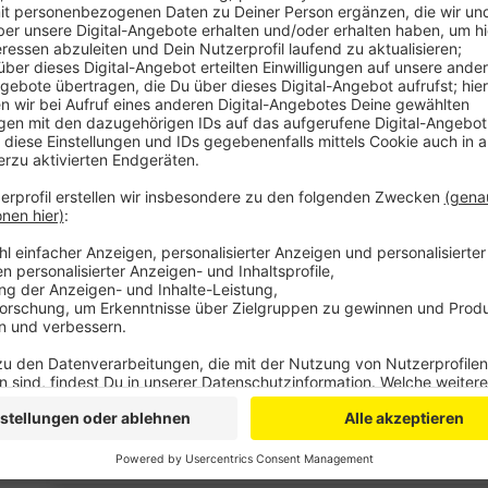
Als erstes wurden jetzt 14 Bäume auf dem Gelände d
die Einführungsklasse dort übernimmt die Patenschaf
Trockenzeiten.
Wie die Gemeinde mitteilt, möchte sie mit der Pflanz
sondern auch die Artenvielfalt und die Lebensqualit
nur heimische Arten wie Winterlinde und Feldahorn 
Die Bäume sollen sowohl einzeln, als auch in kleine
Nettersheim auch noch Anwohnende und Vereine, di
übernehmen möchte. Die Pflanzaktion geht im Frühja
Bürgermeister Crump hat aber noch größere Pläne – e
den nächsten zehn Jahren bis zu 1000 Bäume gepfla
Anzeige