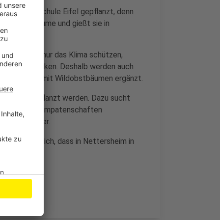
er Gesamtschule Eifel gepflanzt, denn
t für die Bäume und gießt sie in
aktion nicht nur das Klima schützen,
ät vor Ort stärken. Deshalb werden auch
gepflanzt und mit Wildobstbäumen ergänzt.
n Gruppen gepflanzt werden. Dazu sucht
e weitere Baumpatenschaften
hr 2026 weiter.
r wünscht sich, dass in Nettersheim in
nzt werden.