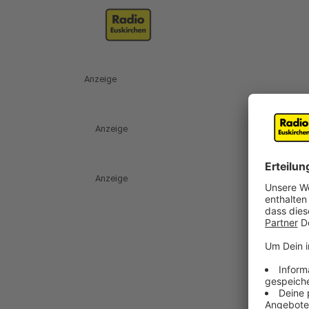
Anzeige
Anzeige
Anzeige